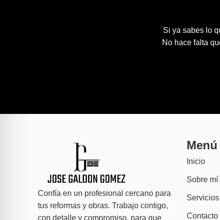
Si ya sabes lo q
No hace falta qu
Menú
Inicio
Sobre mí
Confía en un profesional cercano para
Servicios
tus reformas y obras. Trabajo contigo,
Contacto
con detalle y compromiso, para que