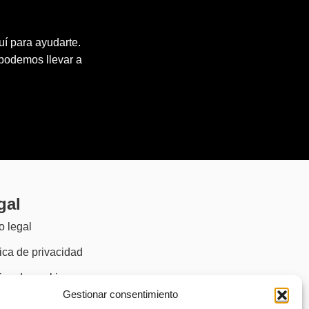
?
uí para ayudarte.
 podemos llevar a
gal
o legal
tica de privacidad
tica de cookies
Gestionar consentimiento
)